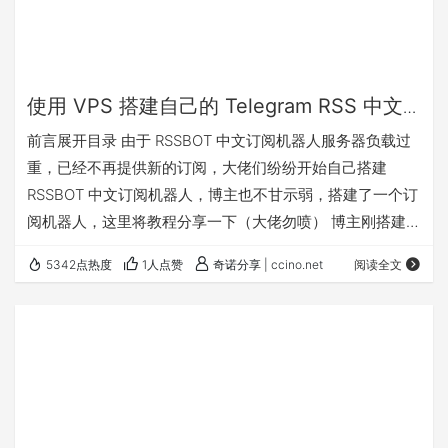
使用 VPS 搭建自己的 Telegram RSS 中文
订阅机器人
前言展开目录 由于 RSSBOT 中文订阅机器人服务器负载过
重，已经不再提供新的订阅，大佬们纷纷开始自己搭建
RSSBOT 中文订阅机器人，博主也不甘示弱，搭建了一个订
阅机器人，这里将教程分享一下（大佬勿喷） 博主刚搭建好
的 RSSBOT，欢迎使用 http://t.me/sabiarss_bot 准备展开
5342点热度
1人点赞
奇诺分享 | ccino.net
阅读全文
目录 一台海外 VPS（博主用的瓦工） 一个 Telegram 账号
SSH 客户端 一、申请一个自己的 Bot展开目录 这里先介绍
一下怎么向 Botfather 申请一个自己的 Bot。 1.1 找到 Botf…