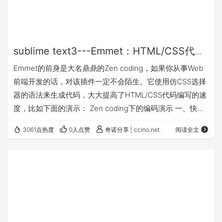
sublime text3---Emmet：HTML/CSS代码
快速编写神器
Emmet的前身是大名鼎鼎的Zen coding，如果你从事Web
前端开发的话，对该插件一定不会陌生。它使用仿CSS选择
器的语法来生成代码，大大提高了HTML/CSS代码编写的速
度，比如下面的演示： Zen coding下的编码演示 一、快速
编写HTML代码 1. 初始化 HTML文档需要包含一些固定的标
3061点热度
0人点赞
奇诺分享 | ccino.net
阅读全文
签，比如<html>、<head>、<body>等，现在你只需要1秒
钟就可以输入这些标签。比如输入“!”或“html:5”，然后按Tab
键： html:5 或!：…