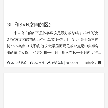
GIT和SVN之间的区别
一、来自官方的如下黑体字应该是最好的总结了 推荐阅读
Git官方文档最前面两个小章节 外链：1，Git - 关于版本控
制 SVN类集中式系统 这么做最显而易见的缺点是中央服务
器的单点故障。 如果宕机一小时，那么在这一小时内，谁都
无法提交更新，也就无法协同工作。 如果中心数据库所在的
3798点热度
0人点赞
奇诺分享 | ccino.net
阅读全文
磁盘发生损坏，又没有做恰当备份，毫无疑问你将丢失所有
数据——包括项目的整个变更历史，只剩下人们在各自机器
上保留的单独快照。 本地版本控制系统也存在类似问题，只
要整个项目的历史记录被保存在单一位置，就有丢失所有历
史更新记录的风险。 分布式版本…