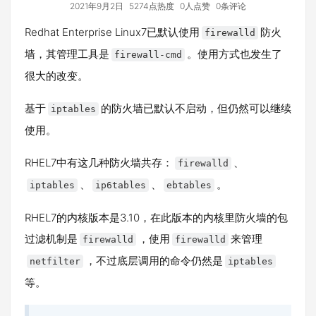
2021年9月2日
5274点热度
0人点赞
0条评论
Redhat Enterprise Linux7已默认使用
防火
firewalld
墙，其管理工具是
。使用方式也发生了
firewall-cmd
很大的改变。
基于
的防火墙已默认不启动，但仍然可以继续
iptables
使用。
RHEL7中有这几种防火墙共存：
、
firewalld
、
、
。
iptables
ip6tables
ebtables
RHEL7的内核版本是3.10，在此版本的内核里防火墙的包
过滤机制是
，使用
来管理
firewalld
firewalld
，不过底层调用的命令仍然是
netfilter
iptables
等。