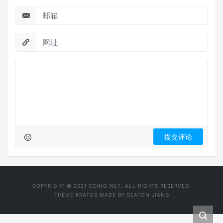
COPYRIGHT © 2021 CCINO.NET. ALL RIGHTS RESERVED.
THEME
KRATOS
MADE BY
SEATON JIANG