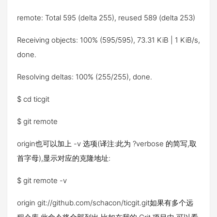
remote: Total 595 (delta 255), reused 589 (delta 253)
Receiving objects: 100% (595/595), 73.31 KiB | 1 KiB/s,
done.
Resolving deltas: 100% (255/255), done.
$ cd ticgit
$ git remote
origin也可以加上 -v 选项(译注:此为 ?verbose 的简写,取
首字母),显示对应的克隆地址:
$ git remote -v
origin git://github.com/schacon/ticgit.git如果有多个远