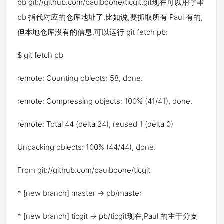
pb git://github.com/paulboone/ticgit.git现在可以用字串
pb 指代对应的仓库地址了.比如说,要抓取所有 Paul 有的,
但本地仓库没有的信息,可以运行 git fetch pb:
$ git fetch pb
remote: Counting objects: 58, done.
remote: Compressing objects: 100% (41/41), done.
remote: Total 44 (delta 24), reused 1 (delta 0)
Unpacking objects: 100% (44/44), done.
From git://github.com/paulboone/ticgit
* [new branch] master -> pb/master
* [new branch] ticgit -> pb/ticgit现在,Paul 的主干分支