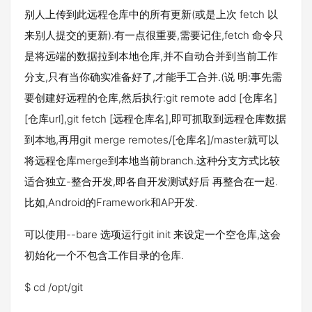
别人上传到此远程仓库中的所有更新(或是上次 fetch 以
来别人提交的更新).有一点很重要,需要记住,fetch 命令只
是将远端的数据拉到本地仓库,并不自动合并到当前工作
分支,只有当你确实准备好了,才能手工合并.(说 明:事先需
要创建好远程的仓库,然后执行:git remote add [仓库名]
[仓库url],git fetch [远程仓库名],即可抓取到远程仓库数据
到本地,再用git merge remotes/[仓库名]/master就可以
将远程仓库merge到本地当前branch.这种分支方式比较
适合独立-整合开发,即各自开发测试好后 再整合在一起.
比如,Android的Framework和AP开发.
可以使用--bare 选项运行git init 来设定一个空仓库,这会
初始化一个不包含工作目录的仓库.
$ cd /opt/git