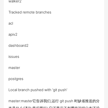
walker2
Tracked remote branches
acl
apiv2
dashboard2
issues
master
postgres
Local branch pushed with 'git push'
master:master它告诉我们,运行 git push 时缺省推送的分