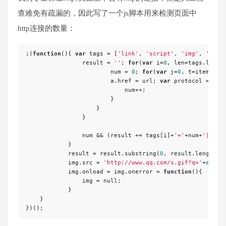
查难免有疏漏的，因此写了一个js脚本用来检测页面中
http连接的数量：
;(
function
(
)
{ 
var
 tags = [
'link'
, 
'script'
, 
'img'
, 
'audo
    		result = 
''
; 
for
(
var
 i=
0
, len=tags.lengt
	        	num = 
0
; 
for
(
var
 j=
0
, t=item.len
	                a.href = url; 
var
 protocol = a.p
	                    num++;

	                }

	            }

	        }

	        num && (result += tags[i]+
'='
+num+
'|'
);

	    }

	    result = result.substring(
0
, result.length-
1
	    img.src = 
'http://www.qq.com/s.gif?q='
+
encod
	    img.onload = img.onerror = 
function
(
)
{

	    	img = 
null
;

	    }

    }

})();