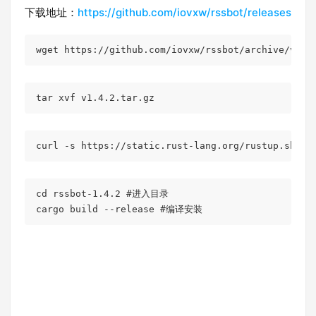
下载地址：
https://github.com/iovxw/rssbot/releases
wget
tar
xvf
v1
.4
.2
.tar
.gz
curl
cd
 rssbot-1.4.2 
#进入目录
cargo build --release 
#编译安装