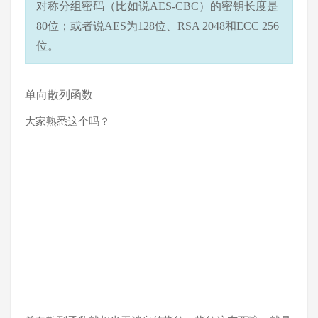
对称分组密码（比如说AES-CBC）的密钥长度是
80位；或者说AES为128位、RSA 2048和ECC 256
位。
单向散列函数
大家熟悉这个吗？