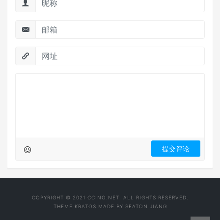
COPYRIGHT © 2021 CCINO.NET. ALL RIGHTS RESERVED.
THEME
KRATOS
MADE BY
SEATON JIANG