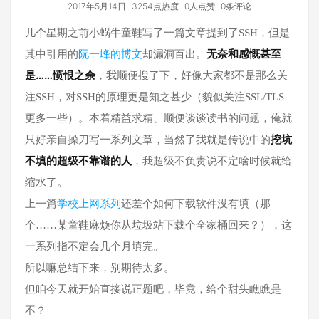
2017年5月14日
3254点热度
0人点赞
0条评论
几个星期之前小蜗牛童鞋写了一篇文章提到了SSH，但是
阮一峰的博文
无奈和感慨甚至
其中引用的
却漏洞百出。
是……愤恨之余
，我顺便搜了下，好像大家都不是那么关
注SSH，对SSH的原理更是知之甚少（貌似关注SSL/TLS
更多一些）。本着精益求精、顺便谈谈读书的问题，俺就
挖坑
只好亲自操刀写一系列文章，当然了我就是传说中的
不填的超级不靠谱的人
，我超级不负责说不定啥时候就给
缩水了。
学校上网系列
上一篇
还差个如何下载软件没有填（那
个……某童鞋麻烦你从垃圾站下载个全家桶回来？），这
一系列指不定会几个月填完。
所以嘛总结下来，别期待太多。
但咱今天就开始直接说正题吧，毕竟，给个甜头瞧瞧是
不？