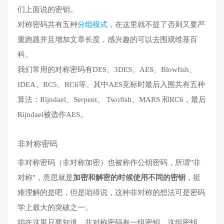
们上面说的密钥。
对称密码共有五种
分组模式
，在这里就不提了否则又要严
重跑题并且增加文章长度，感兴趣的可以去围观维基百
科。
我们常用的对称密码有DES、3DES、AES、Blowfish、
IDEA、RC5、RC6等。其中AES竞标时最后入围共有五种
算法：Rijndael、Serpent、 Twofish、MARS 和RC6，最后
Rijndael被选作AES。
非对称密码
非对称密码（非对称加密）也被称作公钥密码，所谓"非
对称"，意思就是
加密和解密的时候使用不同的密钥
，挺
难理解的是吧，但是咱得说，这种非对称的想法可是密码
学上最大的突破之一。
咱在这里只要知道，非对称密码有一组密钥，这组密钥