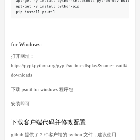
apt-get -y install python-setuptools python-dev build-ess
apt-get -y install python-pip

pip install psutil
for Windows:
打开网址：
https://pypi.python.org/pypi?:action=display&name=psutil#
downloads
下载 psutil for windows 程序包
安装即可
下载客户端代码并修改配置
github 提供了 2 种客户端的 python 文件，建议使用