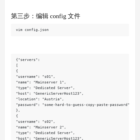
第三步：编辑 config 文件
vim config.json
{"servers":

[

{

"username": "s01",

"name": "Mainserver 1",

"type": "Dedicated Server",

"host": "GenericServerHost123",

"location": "Austria",

"password": "some-hard-to-guess-copy-paste-password"

},

{

"username": "s02",

"name": "Mainserver 2",

"type": "Dedicated Server",

"host": "GenericServerHost123",
