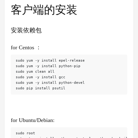
客户端的安装
安装依赖包
for Centos ：
sudo yum -y install epel-release

sudo yum -y install python-pip

sudo yum clean all

sudo yum -y install gcc

sudo yum -y install python-devel

sudo pip install psutil
for Ubuntu/Debian:
sudo root
