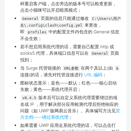
样重启客户端，点击旁边的版本号可以检查更新，
点击小猫咪可以开启暗黑模式；
页面的信息只能通过修改
General
C:\Users\用户
来更改，
名\.config\clash\config.yml
即
中的配置文件内包含的 General 信息
profiles
不会生效；
若不想启用系统代理的话，需要自己配置 http 或
socks5 代理，具体端口信息可以在
页面
General
找到；
当 Surge 托管链接的
在两个及以上(由
URL参数
&
连接)的话，请先对托管连接进行
URL 编码
；
图标状态显示：蓝色——默认；红色——核心启动
失败；黄色——系统代理开启；
版本后可以自定义系统代理需要绕过的域
v0.4.5
名或 IP ，用于解决部分应用检测代理后拒绝响应的
问题（如 UWP 版网易云音乐）。具体编写方法见
官
方文档——绕过系统代理
；
如果需要 UWP 应用走系统代理的话，可以点击打