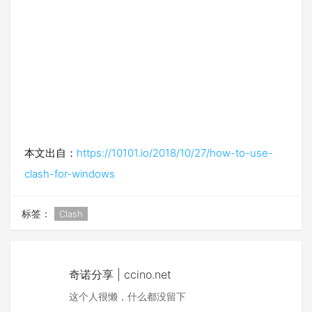
v0.11.0
更改部分界面介绍，增加对 macOS 版 CFW 的
介绍；
删除或默认折叠部分过时内容；
本文出自：
https://10101.io/2018/10/27/how-to-use-
clash-for-windows
标签：
Clash
奇诺分享 | ccino.net
这个人很懒，什么都没留下