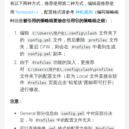
有以下两种方式，推荐使用第二种方式，编辑器推荐使
用
Notepad++
，配置格式请参考
神机规则
（
编写策略组
时注意
被引用的策略组要放在引用它的策略组之前
）：
编辑
文件夹下
C:\Users\用户名\.config\clash
的
文件，然后删除
文件
config.yml
profiles
夹，重启 CFW，则会在
中看到生成
Profiles
的
副本；
config.yml
由于
功能的加入，更推荐
Profiles
对
C:\Users\用户名\.config\clash\profiles
文件夹下的配置文件（若为 Local 文件直接在软
件
页面点击“铅笔状”图标即可打开）
Profiles
进行修改。
注意
：
General 部分信息由
中对应部分决
config.yml
定，与
中的配置文件无关；
Profiles
可以直接拖拽
格式的配置文件到
yml
Profiles