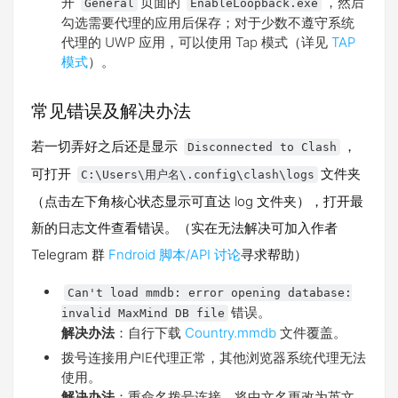
开
页面的
，然后
General
EnableLoopback.exe
勾选需要代理的应用后保存；对于少数不遵守系统
代理的 UWP 应用，可以使用 Tap 模式（详见
TAP
模式
）。
常见错误及解决办法
若一切弄好之后还是显示
，
Disconnected to Clash
可打开
文件夹
C:\Users\用户名\.config\clash\logs
（点击左下角核心状态显示可直达 log 文件夹），打开最
新的日志文件查看错误。（实在无法解决可加入作者
Telegram 群
Fndroid 脚本/API 讨论
寻求帮助）
Can't load mmdb: error opening database:
错误。
invalid MaxMind DB file
解决办法
：自行下载
Country.mmdb
文件覆盖。
拨号连接用户IE代理正常，其他浏览器系统代理无法
使用。
解决办法
：重命名拨号连接，将中文名更改为英文