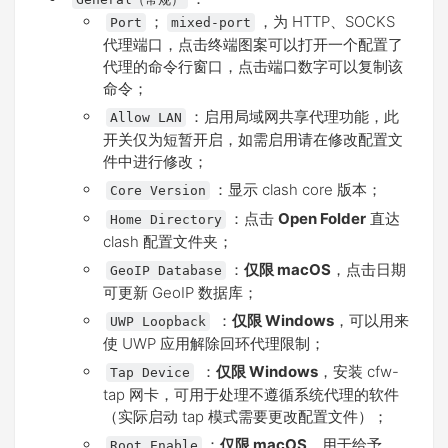
；
，为 HTTP、SOCKS
Port
mixed-port
代理端口，点击终端图案可以打开一个配置了
代理的命令行窗口，点击端口数字可以复制该
命令；
：启用局域网共享代理功能，此
Allow LAN
开关仅为短暂开启，如需启用请在修改配置文
件中进行修改；
：显示 clash core 版本；
Core Version
：点击
Open Folder
直达
Home Directory
clash 配置文件夹；
：
仅限 macOS
，点击日期
GeoIP Database
可更新 GeoIP 数据库；
：
仅限 Windows
，可以用来
UWP Loopback
使 UWP 应用解除回环代理限制；
：
仅限 Windows
，安装 cfw-
Tap Device
tap 网卡，可用于处理不遵循系统代理的软件
（实际启动 tap 模式需要更改配置文件）；
：
仅限 macOS
，用于给予
Root Enable