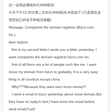
过一会我会继续向ICANN投诉。
今天下午13:35分第二次向ICANN投诉,内容如下:(只是我在这
里把自己的名字和电话屏蔽)
Message: Complaints the domain registrar (Bizcn.com,
Inc.)
dear lady/sir:
this is my second letter,I wrote you a letter yesterday. I
want complaints the domain registrar bizcn.com inc.
first of all,there are a lot of people such like me. I want
move my domain from bizcn to godaddy, It is a very easy
thing in all countrys except china.
Why???Because they want earn more money!!!
I send a email to bizcn yesterday about move domain,But
they have no reply,In fact,I have konw the result before
send email,Fuck!