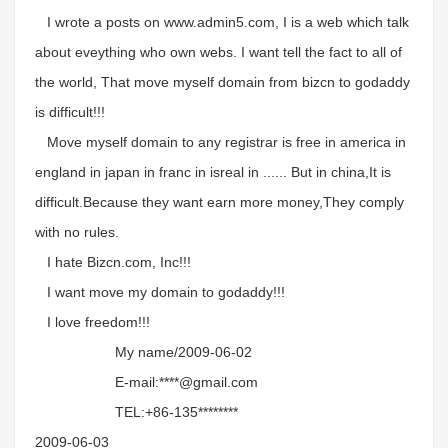
I wrote a posts on www.admin5.com, I is a web which talk
about eveything who own webs. I want tell the fact to all of
the world, That move myself domain from bizcn to godaddy
is difficult!!!
Move myself domain to any registrar is free in america in
england in japan in franc in isreal in ...... But in china,It is
difficult.Because they want earn more money,They comply
with no rules.
I hate Bizcn.com, Inc!!!
I want move my domain to godaddy!!!
I love freedom!!!
My name/2009-06-02
E-mail:****@gmail.com
TEL:+86-135********
2009-06-03