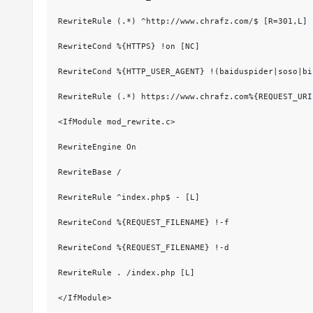
RewriteRule (.*) ^http://www.chrafz.com/$ [R=301,L]

RewriteCond %{HTTPS} !on [NC]

RewriteCond %{HTTP_USER_AGENT} !(baiduspider|soso|bi
RewriteRule (.*) https://www.chrafz.com%{REQUEST_URI
<IfModule mod_rewrite.c>

RewriteEngine On

RewriteBase /

RewriteRule ^index.php$ - [L]

RewriteCond %{REQUEST_FILENAME} !-f

RewriteCond %{REQUEST_FILENAME} !-d

RewriteRule . /index.php [L]

</IfModule>