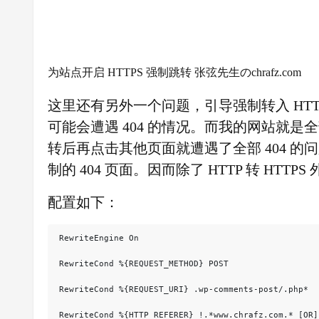
为站点开启 HTTPS 强制跳转 张弦先生のchrafz.com
这里还有另外一个问题，引导强制转入 HT
可能会遭遇 404 的情况。而我的网站就
转后再点击其他页面就遭遇了全部 404 的
制的 404 页面。因而除了 HTTP 转 HT
配置如下：
RewriteEngine On

RewriteCond %{REQUEST_METHOD} POST

RewriteCond %{REQUEST_URI} .wp-comments-post/.php*

RewriteCond %{HTTP_REFERER} !.*www.chrafz.com.* [OR]