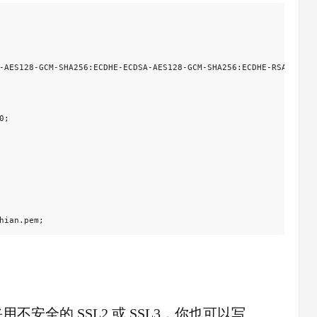
-AES128-GCM-SHA256:ECDHE-ECDSA-AES128-GCM-SHA256:ECDHE-RSA-AES25
;

hian.pem;
不安全的 SSL2 或 SSL3，你也可以写