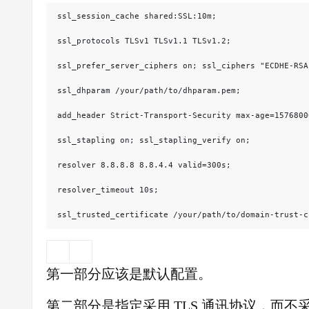
ssl_session_cache shared:SSL:10m;

ssl_protocols TLSv1 TLSv1.1 TLSv1.2;

ssl_prefer_server_ciphers on; ssl_ciphers "ECDHE-RSA
ssl_dhparam /your/path/to/dhparam.pem;

add_header Strict-Transport-Security max-age=15768000
ssl_stapling on; ssl_stapling_verify on;

resolver 8.8.8.8 8.8.4.4 valid=300s;

resolver_timeout 10s;

ssl_trusted_certificate /your/path/to/domain-trust-c
第一部分应该是默认配置。
第二部分是指定采用 TLS 通讯协议，而不采用