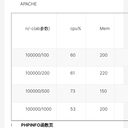
APACHE
n/-c(ab参数)
cpu%
Mem
100000/100
60
200
100000/200
61
220
100000/500
73
150
100000/1000
53
200
l
PHPINFO
函数页