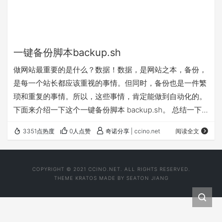
一键备份脚本backup.sh
做网站最重要的是什么？数据！数据，是网站之本，备份，
是每一个站长都应该重视的事情。但同时，备份也是一件繁
琐和重复的事情。所以，这些事情，肯定能做到自动化的。
下面来介绍一下这个一键备份脚本 backup.sh。 总结一下
backup.sh 特点： 1、支持 MySQL/MariaDB/Percona 的数
3351点热度
0人点赞
奇诺分享 | ccino.net
阅读全文
据库全量备份或选择备份； 2、支持指定目录或文件的备
份； 3、支持加密备份文件（需安装 openssl 命令，可
选）； 4、支持上传至 Google Drive（需先安装 gdrive 并
COPYRIGHT © 2021 CCINO.NET. ALL RIGHTS RESERVED.
配置，可选）； 5、支持…
THEME
KRATOS
MADE BY
SEATON JIANG