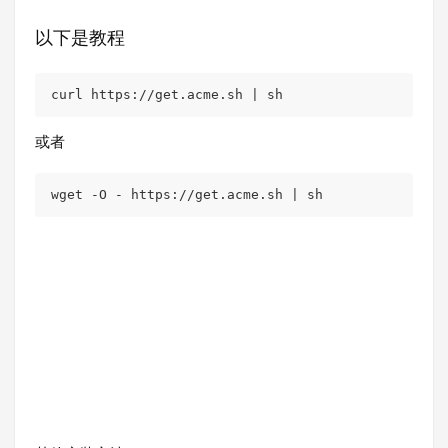
以下是教程
curl
 https://get.acme.sh | sh
或者
wget
 -O - https://get.acme.sh | sh