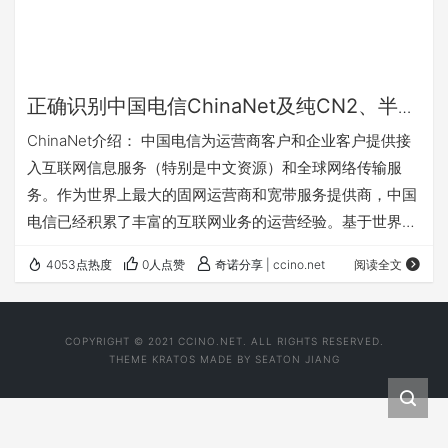
正确识别中国电信ChinaNet及纯CN2、半程
CN2
ChinaNet介绍： 中国电信为运营商客户和企业客户提供接
入互联网信息服务（特别是中文资源）和全球网络传输服
务。作为世界上最大的固网运营商和宽带服务提供商，中国
电信已经积累了丰富的互联网业务的运营经验。基于世界上
最大的中国互联网ChinaNet，中国电信为9000万宽带用
4053点热度
0人点赞
奇诺分享 | ccino.net
阅读全文
户，和超过230万中国网站提供了中国互联网信息的接入服
务。 在全球部署超过40个POP节点  在中国拥有超过300
骨干网节点和4000Gbps的网络带宽  ChinaNet拥有中国
COPYRIGHT © 2021 CCINO.NET. ALL RIGHTS RESERVED.
70%的中文资源和和超过90万宽带用户 ChinaNet的PO…
THEME
KRATOS
MADE BY
SEATON JIANG