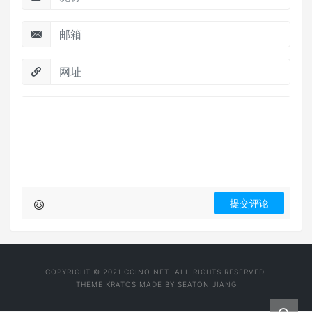
COPYRIGHT © 2021 CCINO.NET. ALL RIGHTS RESERVED.
THEME
KRATOS
MADE BY
SEATON JIANG