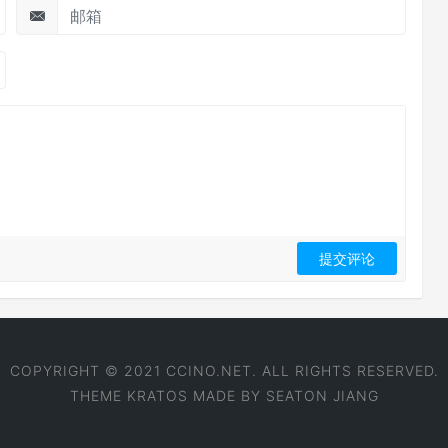
COPYRIGHT © 2021 CCINO.NET. ALL RIGHTS RESERVED.
THEME
KRATOS
MADE BY
SEATON JIANG