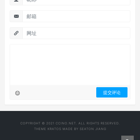
COPYRIGHT © 2021 CCINO.NET. ALL RIGHTS RESERVED.
THEME
KRATOS
MADE BY
SEATON JIANG