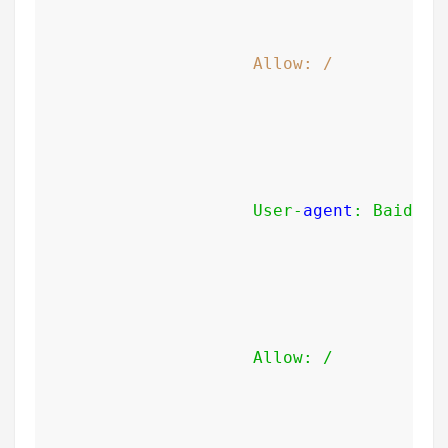
Allow: /
User
-
agent
:
Baidusp
Allow
:
/