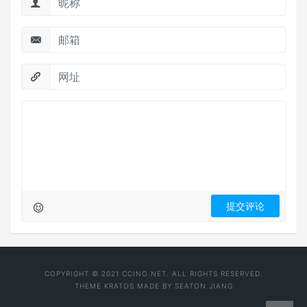
COPYRIGHT © 2021 CCINO.NET. ALL RIGHTS RESERVED.
THEME
KRATOS
MADE BY
SEATON JIANG