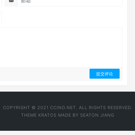
COPYRIGHT © 2021 CCINO.NET. ALL RIGHTS RESERVED.
THEME
KRATOS
MADE BY
SEATON JIANG