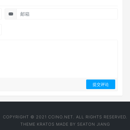
COPYRIGHT © 2021 CCINO.NET. ALL RIGHTS RESERVED.
THEME
KRATOS
MADE BY
SEATON JIANG