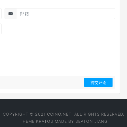
COPYRIGHT © 2021 CCINO.NET. ALL RIGHTS RESERVED.
THEME
KRATOS
MADE BY
SEATON JIANG