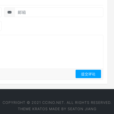
COPYRIGHT © 2021 CCINO.NET. ALL RIGHTS RESERVED.
THEME
KRATOS
MADE BY
SEATON JIANG