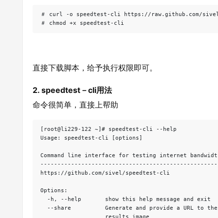
＃ curl -o speedtest-cli https://raw.github.com/sivel
＃ chmod +x speedtest-cli
直接下载脚本，给予执行权限即可。
2. speedtest－cli用法
命令很简单，直接上帮助
[root@li229-122 ~]# speedtest-cli --help

Usage: speedtest-cli [options]

Command line interface for testing internet bandwidt
----------------------------------------------------
https://github.com/sivel/speedtest-cli

Options:

  -h, --help       show this help message and exit

  --share          Generate and provide a URL to the
                   results image
