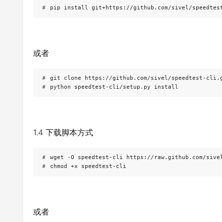
＃ pip install git+https://github.com/sivel/speedtes
或者
＃ git clone https://github.com/sivel/speedtest-cli.g
＃ python speedtest-cli/setup.py install
1.4 下载脚本方式
＃ wget -O speedtest-cli https://raw.github.com/sivel
＃ chmod +x speedtest-cli
或者