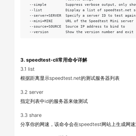
  --simple         Suppress verbose output, only sho
  --list           Display a list of speedtest.net s
  --server=SERVER  Specify a server ID to test agains
  --mini=MINI      URL of the Speedtest Mini server

  --source=SOURCE  Source IP address to bind to

  --version        Show the version number and exit
3. speedtest-cli常用命令详解
3.1 list
根据距离显示speedtest.net的测试服务器列表
3.2 server
指定列表中id的服务器来做测试
3.3 share
分享你的网速，该命令会在speedtest网站上生成网