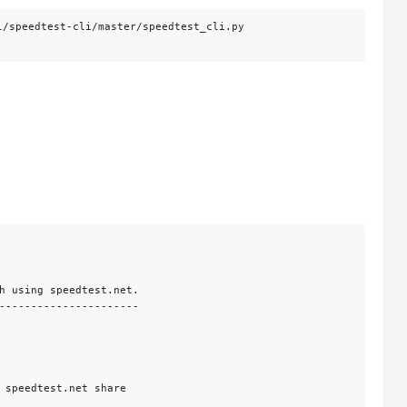
/speedtest-cli/master/speedtest_cli.py

h using speedtest.net.

----------------------

 speedtest.net share
