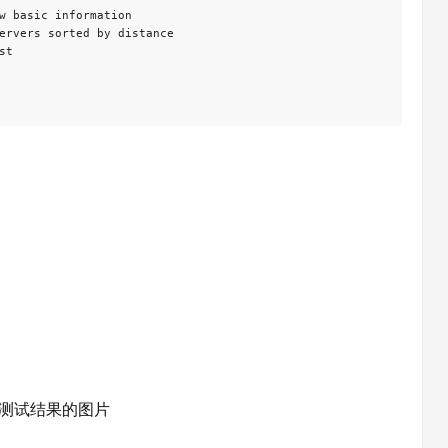
w basic information

ervers sorted by distance

t

速测试结果的图片