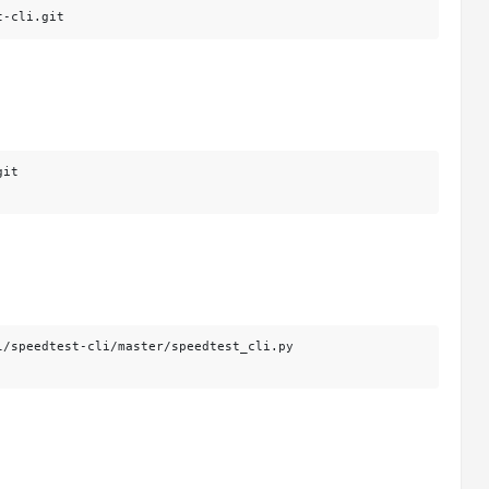
t-cli.git
it

/speedtest-cli/master/speedtest_cli.py
