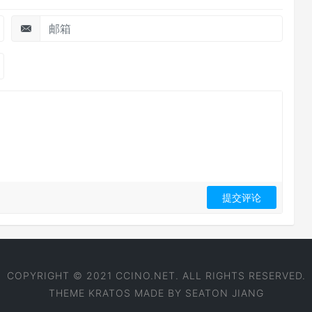
COPYRIGHT © 2021 CCINO.NET. ALL RIGHTS RESERVED.
THEME
KRATOS
MADE BY
SEATON JIANG