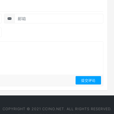
COPYRIGHT © 2021 CCINO.NET. ALL RIGHTS RESERVED.