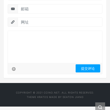
COPYRIGHT © 2021 CCINO.NET. ALL RIGHTS RESERVED.
THEME
KRATOS
MADE BY
SEATON JIANG