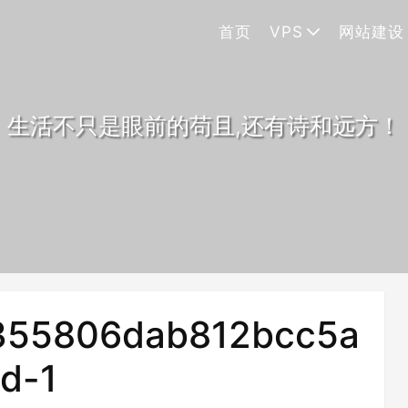
首页
VPS
网站建设
生活不只是眼前的苟且,还有诗和远方！
355806dab812bcc5a
hd-1