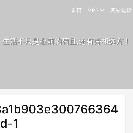
首页
VPS
网站建设
生活不只是眼前的苟且,还有诗和远方！
3a1b903e300766364
hd-1