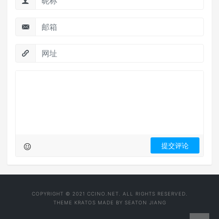
COPYRIGHT © 2021 CCINO.NET. ALL RIGHTS RESERVED.
THEME
KRATOS
MADE BY
SEATON JIANG