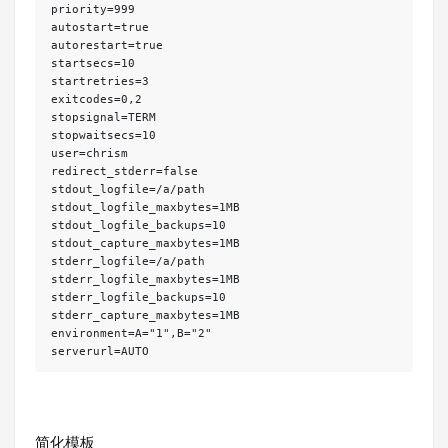
priority=999

autostart=true

autorestart=true

startsecs=10

startretries=3

exitcodes=0,2

stopsignal=TERM

stopwaitsecs=10

user=chrism

redirect_stderr=false

stdout_logfile=/a/path

stdout_logfile_maxbytes=1MB

stdout_logfile_backups=10

stdout_capture_maxbytes=1MB

stderr_logfile=/a/path

stderr_logfile_maxbytes=1MB

stderr_logfile_backups=10

stderr_capture_maxbytes=1MB

environment=A="1",B="2"

serverurl=AUTO
简化模板