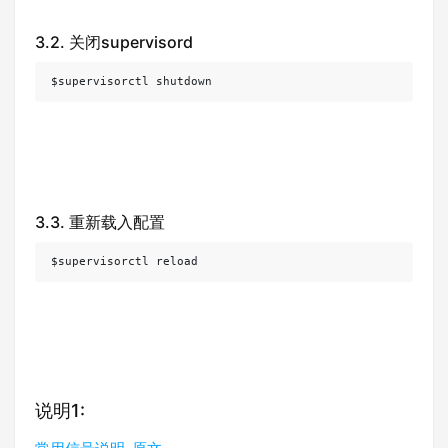
3.2. 关闭supervisord
$supervisorctl shutdown
3.3. 重新载入配置
$supervisorctl reload
说明1: