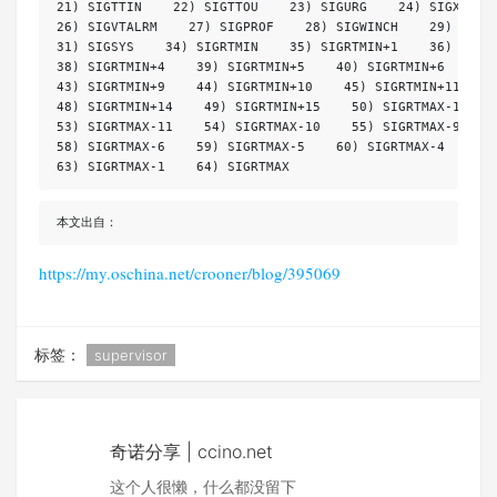
21) SIGTTIN    22) SIGTTOU    23) SIGURG    24) SIGXCPU  
26) SIGVTALRM    27) SIGPROF    28) SIGWINCH    29) SIGIO
31) SIGSYS    34) SIGRTMIN    35) SIGRTMIN+1    36) SIGRT
38) SIGRTMIN+4    39) SIGRTMIN+5    40) SIGRTMIN+6    41)
43) SIGRTMIN+9    44) SIGRTMIN+10    45) SIGRTMIN+11    4
48) SIGRTMIN+14    49) SIGRTMIN+15    50) SIGRTMAX-14    
53) SIGRTMAX-11    54) SIGRTMAX-10    55) SIGRTMAX-9    5
58) SIGRTMAX-6    59) SIGRTMAX-5    60) SIGRTMAX-4    61)
63) SIGRTMAX-1    64) SIGRTMAX
本文出自：
https://my.oschina.net/crooner/blog/395069
标签：
supervisor
奇诺分享 | ccino.net
这个人很懒，什么都没留下