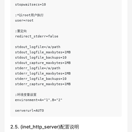
stopwaitsecs=10

;*以root用户执行

user=root

;重定向

redirect_stderr=false

stdout_logfile=/a/path

stdout_logfile_maxbytes=1MB

stdout_logfile_backups=10

stdout_capture_maxbytes=1MB

stderr_logfile=/a/path

stderr_logfile_maxbytes=1MB

stderr_logfile_backups=10

stderr_capture_maxbytes=1MB

;环境变量设置

environment=A="1",B="2"

serverurl=AUTO
2.5. (inet_http_server)配置说明