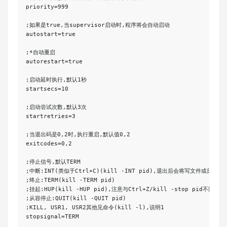
priority=999

;如果是true,当supervisor启动时,程序将会自动启动

autostart=true

;*自动重启

autorestart=true

;启动延时执行,默认1秒

startsecs=10

;启动尝试次数,默认3次

startretries=3

;当退出码是0,2时,执行重启,默认值0,2

exitcodes=0,2

;停止信号,默认TERM

;中断:INT(类似于Ctrl+C)(kill -INT pid),退出后会将写文件或日志(推
;终止:TERM(kill -TERM pid)

;挂起:HUP(kill -HUP pid),注意与Ctrl+Z/kill -stop pid不同

;从容停止:QUIT(kill -QUIT pid)

;KILL, USR1, USR2其他见命令(kill -l),说明1

stopsignal=TERM
