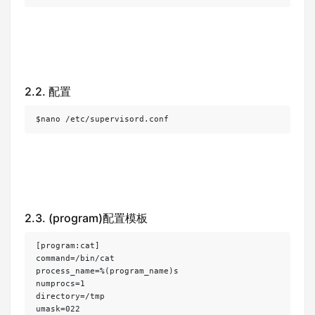
2.2. 配置
$nano /etc/supervisord.conf
2.3. (program)配置模板
[program:cat]

command=/bin/cat

process_name=%(program_name)s

numprocs=1

directory=/tmp

umask=022
