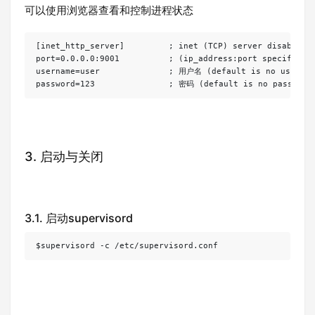
可以使用浏览器查看和控制进程状态
[inet_http_server]         ; inet (TCP) server disabled b
port=0.0.0.0:9001          ; (ip_address:port specifier, 
username=user              ; 用户名 (default is no username
3. 启动与关闭
3.1. 启动supervisord
$supervisord -c /etc/supervisord.conf