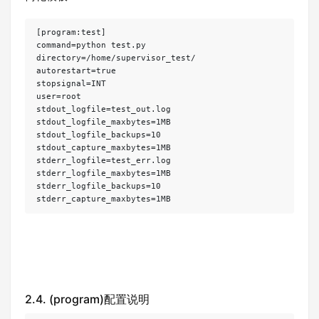
[program:test]

command=python test.py

directory=/home/supervisor_test/

autorestart=true

stopsignal=INT

user=root

stdout_logfile=test_out.log

stdout_logfile_maxbytes=1MB

stdout_logfile_backups=10

stdout_capture_maxbytes=1MB

stderr_logfile=test_err.log

stderr_logfile_maxbytes=1MB

stderr_logfile_backups=10

stderr_capture_maxbytes=1MB
2.4. (program)配置说明