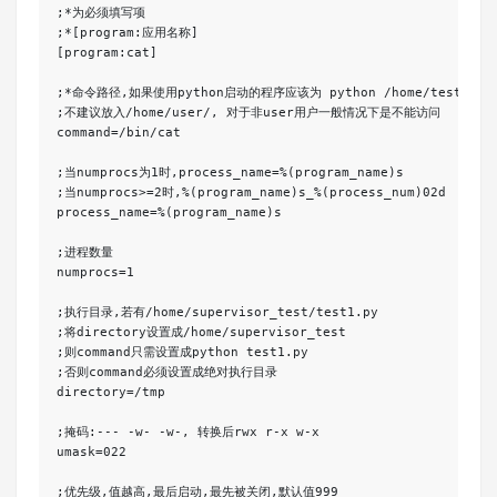
;*为必须填写项

;*[program:应用名称]

[program:cat]

;*命令路径,如果使用python启动的程序应该为 python /home/test.py, 
;不建议放入/home/user/, 对于非user用户一般情况下是不能访问

command=/bin/cat

;当numprocs为1时,process_name=%(program_name)s

;当numprocs>=2时,%(program_name)s_%(process_num)02d

process_name=%(program_name)s

;进程数量

numprocs=1

;执行目录,若有/home/supervisor_test/test1.py

;将directory设置成/home/supervisor_test

;则command只需设置成python test1.py

;否则command必须设置成绝对执行目录

directory=/tmp

;掩码:--- -w- -w-, 转换后rwx r-x w-x

umask=022

;优先级,值越高,最后启动,最先被关闭,默认值999
