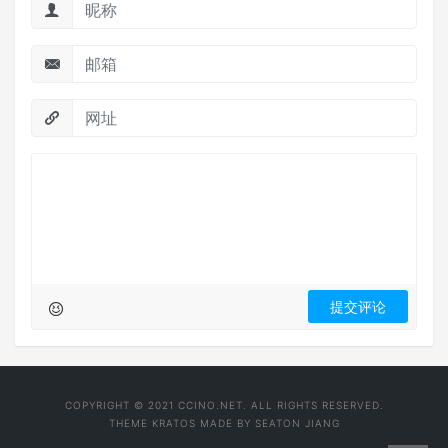
COPYRIGHT © 2021 CCINO.NET. ALL RIGHTS RESERVED.
THEME
KRATOS
MADE BY
SEATON JIANG