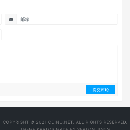
COPYRIGHT © 2021 CCINO.NET. ALL RIGHTS RESERVED.
THEME
KRATOS
MADE BY
SEATON JIANG