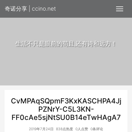
奇诺分享 | ccino.net
生活不只是眼前的苟且,还有诗和远方！
CvMPAqSQpmF3KxKASCHPA4Jj
PZNrY-C5L3KN-
FF0cAe5sjNtSU0B14eTwHAgA7
2019年7月24日
838点热度
0人点赞
0条评论