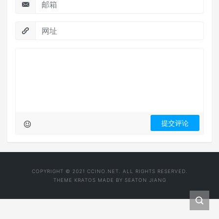
COPYRIGHT © 2021 CCINO.NET. ALL RIGHTS RESERVED.
THEME
KRATOS
MADE BY
SEATON JIANG