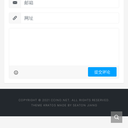
COPYRIGHT © 2021 CCINO.NET. ALL RIGHTS RESERVED.
THEME
KRATOS
MADE BY
SEATON JIANG