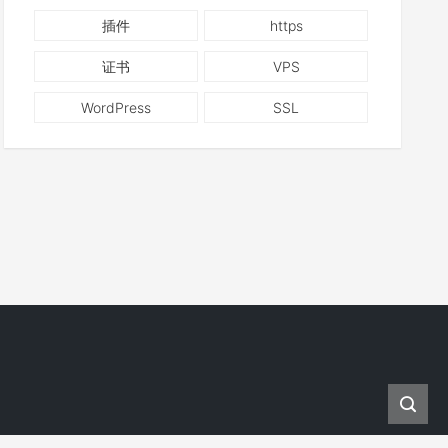
插件
https
证书
VPS
WordPress
SSL