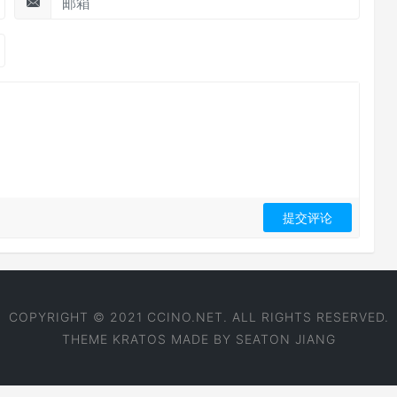
COPYRIGHT © 2021 CCINO.NET. ALL RIGHTS RESERVED.
THEME
KRATOS
MADE BY
SEATON JIANG