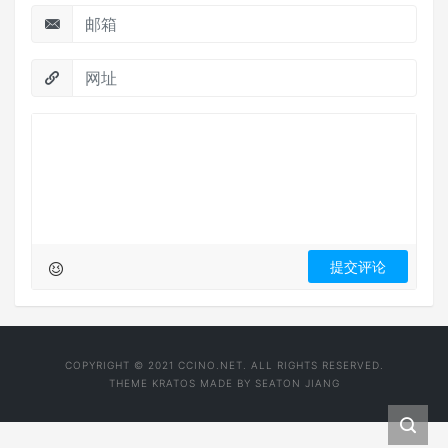
COPYRIGHT © 2021 CCINO.NET. ALL RIGHTS RESERVED.
THEME
KRATOS
MADE BY
SEATON JIANG