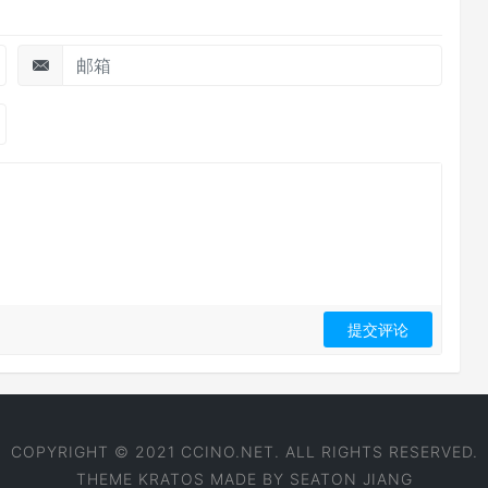
COPYRIGHT © 2021 CCINO.NET. ALL RIGHTS RESERVED.
THEME
KRATOS
MADE BY
SEATON JIANG