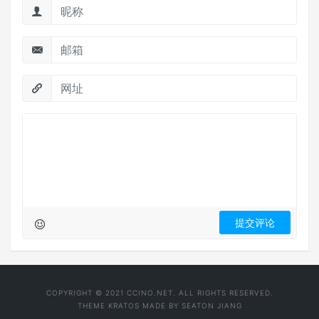
COPYRIGHT © 2021 CCINO.NET. ALL RIGHTS RESERVED.
THEME
KRATOS
MADE BY
SEATON JIANG