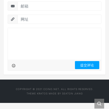
COPYRIGHT © 2021 CCINO.NET. ALL RIGHTS RESERVED.
THEME
KRATOS
MADE BY
SEATON JIANG