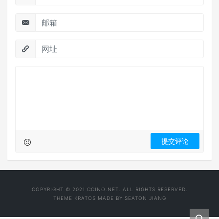
COPYRIGHT © 2021 CCINO.NET. ALL RIGHTS RESERVED.
THEME
KRATOS
MADE BY
SEATON JIANG