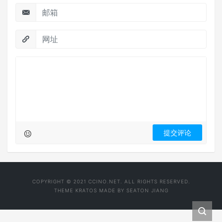
COPYRIGHT © 2021 CCINO.NET. ALL RIGHTS RESERVED.
THEME
KRATOS
MADE BY
SEATON JIANG