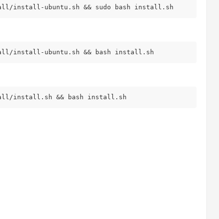
all/install-ubuntu.sh && sudo bash install.sh
all/install-ubuntu.sh && bash install.sh
all/install.sh && bash install.sh