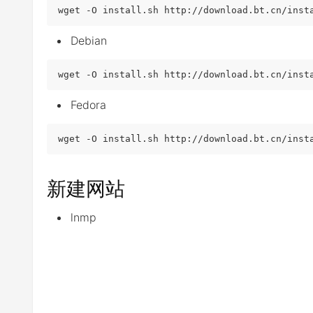
wget 
-
O install
.
sh http
:
//download.bt.cn/inst
Debian
wget 
-
O install
.
sh http
:
//download.bt.cn/inst
Fedora
wget 
-
O install
.
sh http
:
//download.bt.cn/inst
新建网站
lnmp