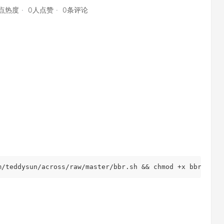
1点热度
0人点赞
0条评论
m/teddysun/across/raw/master/bbr.sh && chmod +x bbr.sh &