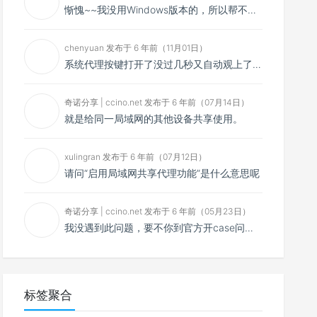
惭愧~~我没用Windows版本的，所以帮不了你~~
第一步 建立SS-panel v3 mod魔改版站
点
chenyuan 发布于 6 年前（11月01日）
第二步 在网站内新建节点
系统代理按键打开了没过几秒又自动观上了，导致一直打开不了，是什么问题呢？感谢大佬，请帮帮忙！谢谢！
第三步 新建node节点（先在网站新建节
点信息，记住node_id）
奇诺分享 | ccino.net 发布于 6 年前（07月14日）
就是给同一局域网的其他设备共享使用。
其他
xulingran 发布于 6 年前（07月12日）
请问“启用局域网共享代理功能”是什么意思呢
奇诺分享 | ccino.net 发布于 6 年前（05月23日）
我没遇到此问题，要不你到官方开case问问看？
标签聚合