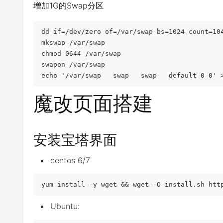
增加1G的Swap分区
dd 
if
=
/dev/
zero of
=
/var/
swap bs
=
1024
 count
=
10
mkswap 
/
var
/
swap

chmod 
0644
/
var
/
swap

swapon 
/
var
/
swap

echo 
'/var/swap   swap   swap   default 0 0'
魔改页面搭建
安装宝塔界面
centos 6/7
yum install 
-
y wget 
&&
 wget 
-
O install
.
sh htt
Ubuntu: