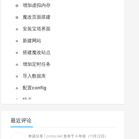
增加虚拟内存
魔改页面搭建
安装宝塔界面
新建网站
搭建魔改站点
增加定时任务
导入数据库
配置config
特点
& ./bbr.sh
要求
最近评论
截图
一键脚本
奇诺分享 | ccino.net 发布于 6 年前（11月22日）