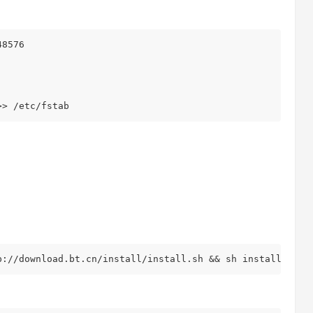
48576
>>
/etc/
fstab
p
:
//download.bt.cn/install/install.sh && sh install.sh