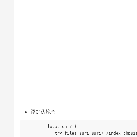
添加伪静态
         location 
/
{
            try_files $uri $uri
/
/
index
.
php$i