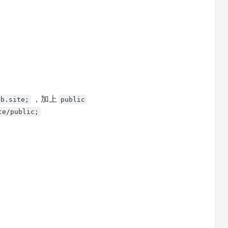
，加上
eb.site;
public
te/public;