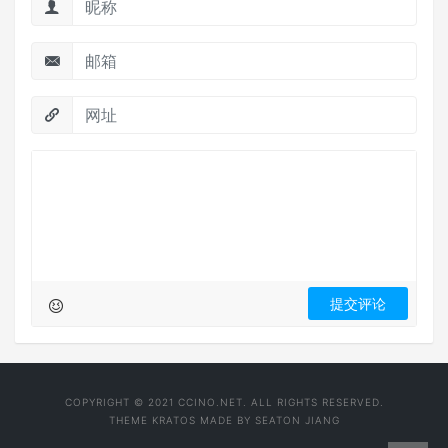
COPYRIGHT © 2021 CCINO.NET. ALL RIGHTS RESERVED.
THEME
KRATOS
MADE BY
SEATON JIANG