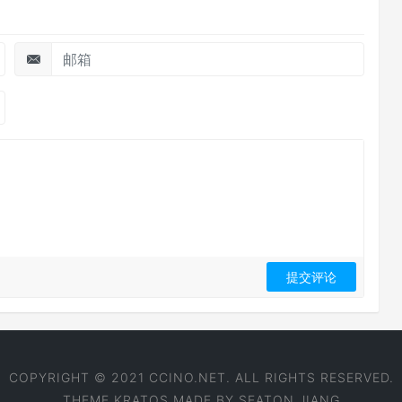
COPYRIGHT © 2021 CCINO.NET. ALL RIGHTS RESERVED.
THEME
KRATOS
MADE BY
SEATON JIANG