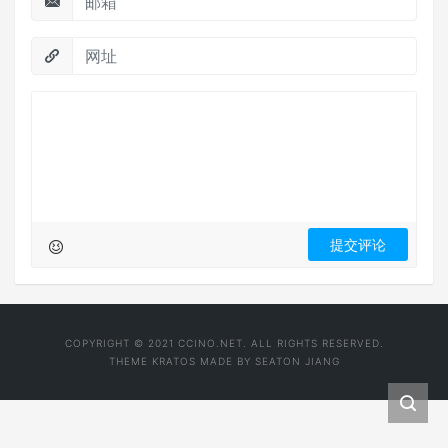
COPYRIGHT © 2021 CCINO.NET. ALL RIGHTS RESERVED.
THEME
KRATOS
MADE BY
SEATON JIANG