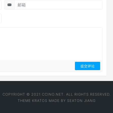
COPYRIGHT © 2021 CCINO.NET. ALL RIGHTS RESERVED.
THEME
KRATOS
MADE BY
SEATON JIANG