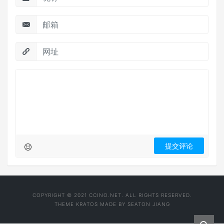
COPYRIGHT © 2021 CCINO.NET. ALL RIGHTS RESERVED.
THEME
KRATOS
MADE BY
SEATON JIANG