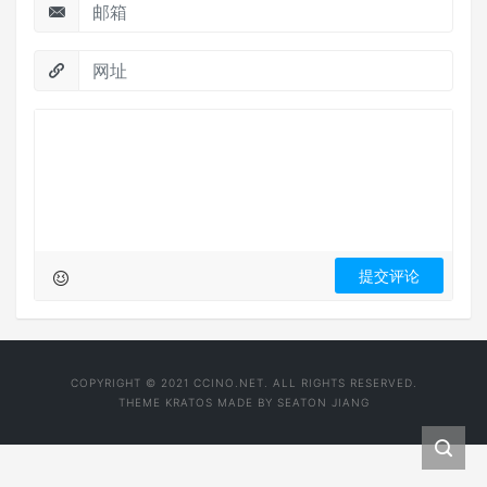
COPYRIGHT © 2021 CCINO.NET. ALL RIGHTS RESERVED.
THEME
KRATOS
MADE BY
SEATON JIANG